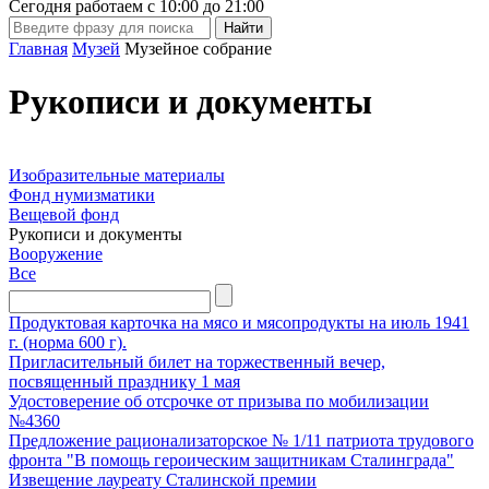
Сегодня работаем с
10:00
до
21:00
Главная
Музей
Музейное собрание
Рукописи и документы
Изобразительные материалы
Фонд нумизматики
Вещевой фонд
Рукописи и документы
Вооружение
Все
Продуктовая карточка на мясо и мясопродукты на июль 1941
г. (норма 600 г).
Пригласительный билет на торжественный вечер,
посвященный празднику 1 мая
Удостоверение об отсрочке от призыва по мобилизации
№4360
Предложение рационализаторское № 1/11 патриота трудового
фронта "В помощь героическим защитникам Сталинграда"
Извещение лауреату Сталинской премии