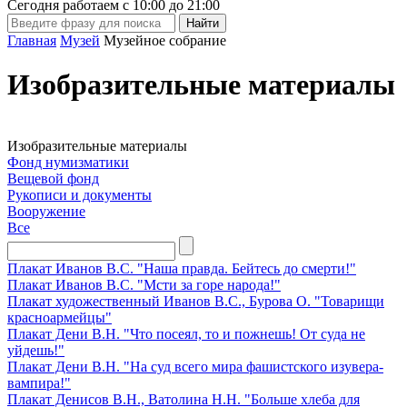
Сегодня работаем с
10:00
до
21:00
Главная
Музей
Музейное собрание
Изобразительные материалы
Изобразительные материалы
Фонд нумизматики
Вещевой фонд
Рукописи и документы
Вооружение
Все
Плакат Иванов В.С. "Наша правда. Бейтесь до смерти!"
Плакат Иванов В.С. "Мсти за горе народа!"
Плакат художественный Иванов В.С., Бурова О. "Товарищи
красноармейцы"
Плакат Дени В.Н. "Что посеял, то и пожнешь! От суда не
уйдешь!"
Плакат Дени В.Н. "На суд всего мира фашистского изувера­-
вампира!"
Плакат Денисов В.Н., Ватолина Н.Н. "Больше хлеба для