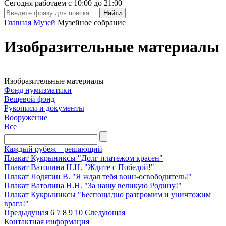
Сегодня работаем с
10:00
до
21:00
Главная
Музей
Музейное собрание
Изобразительные материалы
Изобразительные материалы
Фонд нумизматики
Вещевой фонд
Рукописи и документы
Вооружение
Все
Каждый рубеж – решающий
Плакат Кукрыниксы "Долг платежом красен"
Плакат Ватолина Н.Н. "Ждите с Победой!"
Плакат Лодягин В. "Я ждал тебя воин-­освободитель!"
Плакат Ватолина Н.Н. "За нашу великую Родину!"
Плакат Кукрыниксы "Беспощадно разгромим и уничтожим
врага!"
Предыдущая
6
7
8
9
10
Следующая
Контактная информация