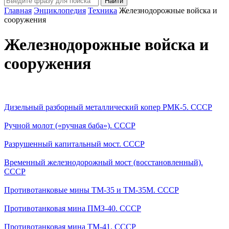
Главная
Энциклопедия
Техника
Железнодорожные войска и
сооружения
Железнодорожные войска и
сооружения
Дизельный разборный металлический копер РМК-5. СССР
Ручной молот («ручная баба»). СССР
Разрушенный капитальный мост. СССР
Временный железнодорожный мост (восстановленный).
СССР
Противотанковые мины ТМ-35 и ТМ-35М. СССР
Противотанковая мина ПМЗ-40. СССР
Противотанковая мина ТМ-41. СССР