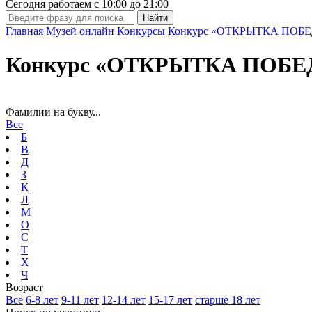
Сегодня работаем с
10:00
до
21:00
Главная
Музей онлайн
Конкурсы
Конкурс «ОТКРЫТКА ПОБЕ
Конкурс «ОТКРЫТКА ПОБЕД
Фамилии на букву...
Все
Б
В
Д
З
К
Л
М
О
С
Т
Х
Ч
Возраст
Все
6-8 лет
9-11 лет
12-14 лет
15-17 лет
старше 18 лет