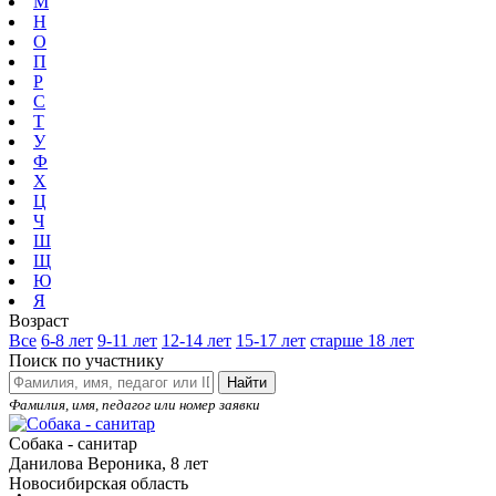
М
Н
О
П
Р
С
Т
У
Ф
Х
Ц
Ч
Ш
Щ
Ю
Я
Возраст
Все
6-8 лет
9-11 лет
12-14 лет
15-17 лет
старше 18 лет
Поиск по участнику
Найти
Фамилия, имя, педагог или номер заявки
Собака - санитар
Данилова Вероника, 8 лет
Новосибирская область