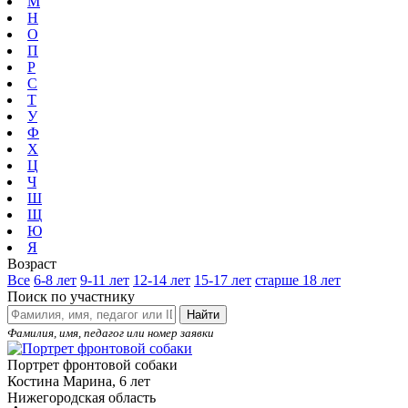
М
Н
О
П
Р
С
Т
У
Ф
Х
Ц
Ч
Ш
Щ
Ю
Я
Возраст
Все
6-8 лет
9-11 лет
12-14 лет
15-17 лет
старше 18 лет
Поиск по участнику
Найти
Фамилия, имя, педагог или номер заявки
Портрет фронтовой собаки
Костина Марина, 6 лет
Нижегородская область