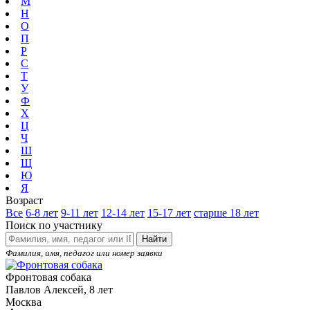
М
Н
О
П
Р
С
Т
У
Ф
Х
Ц
Ч
Ш
Щ
Ю
Я
Возраст
Все
6-8 лет
9-11 лет
12-14 лет
15-17 лет
старше 18 лет
Поиск по участнику
Найти
Фамилия, имя, педагог или номер заявки
Фронтовая собака
Павлов Алексей, 8 лет
Москва