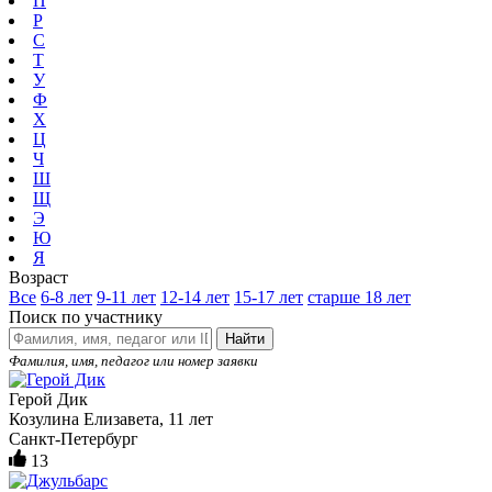
П
Р
С
Т
У
Ф
Х
Ц
Ч
Ш
Щ
Э
Ю
Я
Возраст
Все
6-8 лет
9-11 лет
12-14 лет
15-17 лет
старше 18 лет
Поиск по участнику
Найти
Фамилия, имя, педагог или номер заявки
Герой Дик
Козулина Елизавета, 11 лет
Санкт-Петербург
13