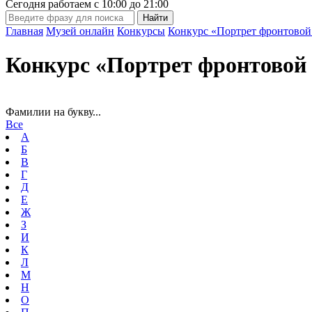
Сегодня работаем с
10:00
до
21:00
Главная
Музей онлайн
Конкурсы
Конкурс «Портрет фронтовой
Конкурс «Портрет фронтовой 
Фамилии на букву...
Все
А
Б
В
Г
Д
Е
Ж
З
И
К
Л
М
Н
О