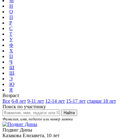
М
Н
О
П
Р
С
Т
У
Ф
Х
Ц
Ч
Ш
Щ
Э
Ю
Я
Возраст
Все
6-8 лет
9-11 лет
12-14 лет
15-17 лет
старше 18 лет
Поиск по участнику
Найти
Фамилия, имя, педагог или номер заявки
Подвиг Дины
Казакова Елизавета, 10 лет