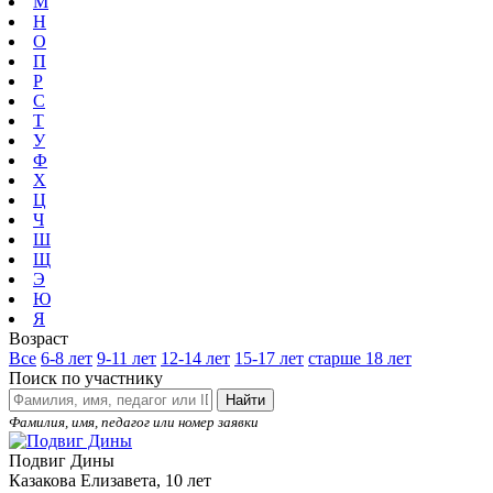
М
Н
О
П
Р
С
Т
У
Ф
Х
Ц
Ч
Ш
Щ
Э
Ю
Я
Возраст
Все
6-8 лет
9-11 лет
12-14 лет
15-17 лет
старше 18 лет
Поиск по участнику
Найти
Фамилия, имя, педагог или номер заявки
Подвиг Дины
Казакова Елизавета, 10 лет