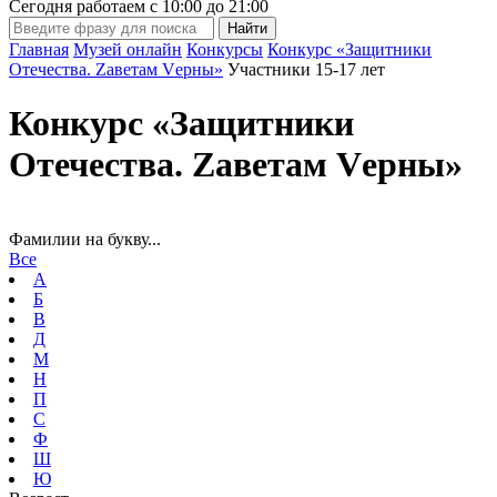
Сегодня работаем с
10:00
до
21:00
Главная
Музей онлайн
Конкурсы
Конкурс «Защитники
Отечества. Zаветам Vерны»
Участники 15-17 лет
Конкурс «Защитники
Отечества. Zаветам Vерны»
Фамилии на букву...
Все
А
Б
В
Д
М
Н
П
С
Ф
Ш
Ю