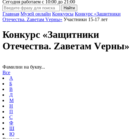
Сегодня работаем с
10:00
до
21:00
Главная
Музей онлайн
Конкурсы
Конкурс «Защитники
Отечества. Zаветам Vерны»
Участники 15-17 лет
Конкурс «Защитники
Отечества. Zаветам Vерны»
Фамилии на букву...
Все
А
Б
В
Д
М
Н
П
С
Ф
Ш
Ю