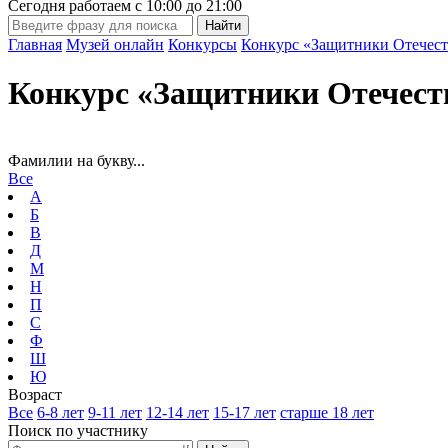
Сегодня работаем с
10:00
до
21:00
Главная
Музей онлайн
Конкурсы
Конкурс «Защитники Отечест
Конкурс «Защитники Отечест
Фамилии на букву...
Все
А
Б
В
Д
М
Н
П
С
Ф
Ш
Ю
Возраст
Все
6-8 лет
9-11 лет
12-14 лет
15-17 лет
старше 18 лет
Поиск по участнику