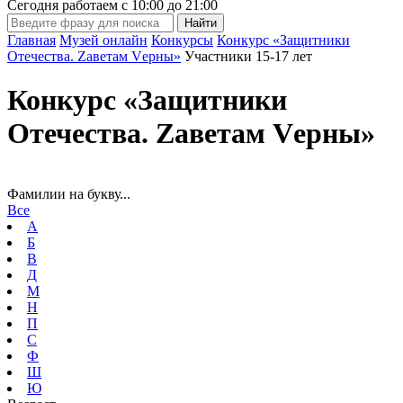
Сегодня работаем с
10:00
до
21:00
Главная
Музей онлайн
Конкурсы
Конкурс «Защитники
Отечества. Zаветам Vерны»
Участники 15-17 лет
Конкурс «Защитники
Отечества. Zаветам Vерны»
Фамилии на букву...
Все
А
Б
В
Д
М
Н
П
С
Ф
Ш
Ю