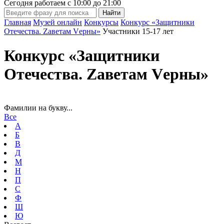
Сегодня работаем с
10:00
до
21:00
Главная
Музей онлайн
Конкурсы
Конкурс «Защитники
Отечества. Zаветам Vерны»
Участники 15-17 лет
Конкурс «Защитники
Отечества. Zаветам Vерны»
Фамилии на букву...
Все
А
Б
В
Д
М
Н
П
С
Ф
Ш
Ю