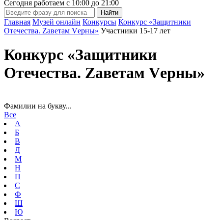
Сегодня работаем с
10:00
до
21:00
Главная
Музей онлайн
Конкурсы
Конкурс «Защитники
Отечества. Zаветам Vерны»
Участники 15-17 лет
Конкурс «Защитники
Отечества. Zаветам Vерны»
Фамилии на букву...
Все
А
Б
В
Д
М
Н
П
С
Ф
Ш
Ю