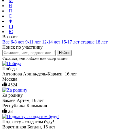
М
Н
П
С
Ф
Ш
Ю
Возраст
Все
6-8 лет
9-11 лет
12-14 лет
15-17 лет
старше 18 лет
Поиск по участнику
Найти
Фамилия, имя, педагог или номер заявки
Победа
Антонова Арина-дель-Кармен, 16 лет
Москва
4524
Zа родину
Бакаев Артём, 16 лет
Республика Калмыкия
28
Подрасту - солдатом буду!
Воротников Богдан, 15 лет