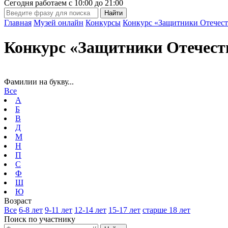
Сегодня работаем с
10:00
до
21:00
Главная
Музей онлайн
Конкурсы
Конкурс «Защитники Отечест
Конкурс «Защитники Отечест
Фамилии на букву...
Все
А
Б
В
Д
М
Н
П
С
Ф
Ш
Ю
Возраст
Все
6-8 лет
9-11 лет
12-14 лет
15-17 лет
старше 18 лет
Поиск по участнику