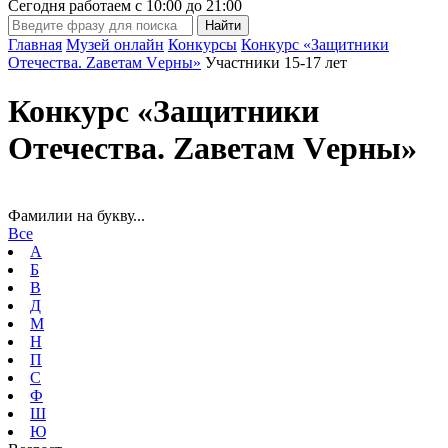
Сегодня работаем с
10:00
до
21:00
Главная
Музей онлайн
Конкурсы
Конкурс «Защитники
Отечества. Zаветам Vерны»
Участники 15-17 лет
Конкурс «Защитники
Отечества. Zаветам Vерны»
Фамилии на букву...
Все
А
Б
В
Д
М
Н
П
С
Ф
Ш
Ю