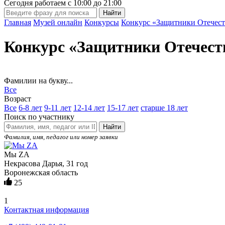
Сегодня работаем с
10:00
до
21:00
Главная
Музей онлайн
Конкурсы
Конкурс «Защитники Отечест
Конкурс «Защитники Отечест
Фамилии на букву...
Все
Возраст
Все
6-8 лет
9-11 лет
12-14 лет
15-17 лет
старше 18 лет
Поиск по участнику
Найти
Фамилия, имя, педагог или номер заявки
Мы ZА
Некрасова Дарья, 31 год
Воронежская область
25
1
Контактная информация