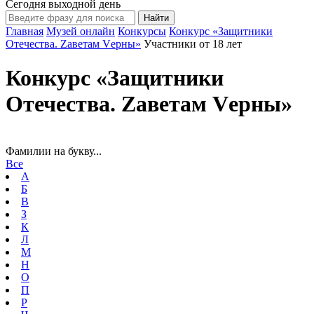
Сегодня выходной день
Главная
Музей онлайн
Конкурсы
Конкурс «Защитники
Отечества. Zаветам Vерны»
Участники от 18 лет
Конкурс «Защитники
Отечества. Zаветам Vерны»
Фамилии на букву...
Все
А
Б
В
З
К
Л
М
Н
О
П
Р