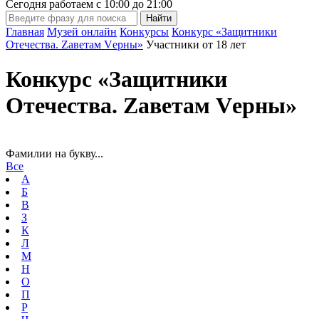
Сегодня работаем с
10:00
до
21:00
Главная
Музей онлайн
Конкурсы
Конкурс «Защитники
Отечества. Zаветам Vерны»
Участники от 18 лет
Конкурс «Защитники
Отечества. Zаветам Vерны»
Фамилии на букву...
Все
А
Б
В
З
К
Л
М
Н
О
П
Р