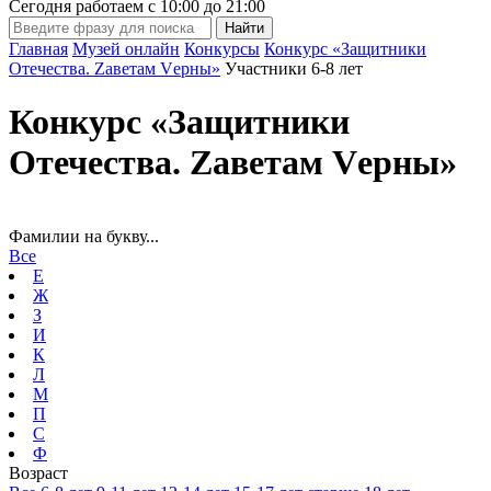
Сегодня работаем с
10:00
до
21:00
Главная
Музей онлайн
Конкурсы
Конкурс «Защитники
Отечества. Zаветам Vерны»
Участники 6-8 лет
Конкурс «Защитники
Отечества. Zаветам Vерны»
Фамилии на букву...
Все
Е
Ж
З
И
К
Л
М
П
С
Ф
Возраст