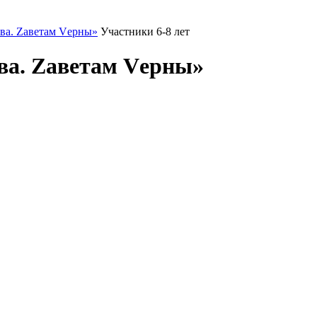
ва. Zаветам Vерны»
Участники 6-8 лет
ва. Zаветам Vерны»