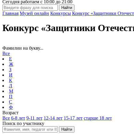
Сегодня работаем с
10:00
до
21:00
Главная
Музей онлайн
Конкурсы
Конкурс «Защитники Отечест
Конкурс «Защитники Отечест
Фамилии на букву...
Все
Е
Ж
З
И
К
Л
М
П
С
Ф
Возраст
Все
6-8 лет
9-11 лет
12-14 лет
15-17 лет
старше 18 лет
Поиск по участнику
Найти