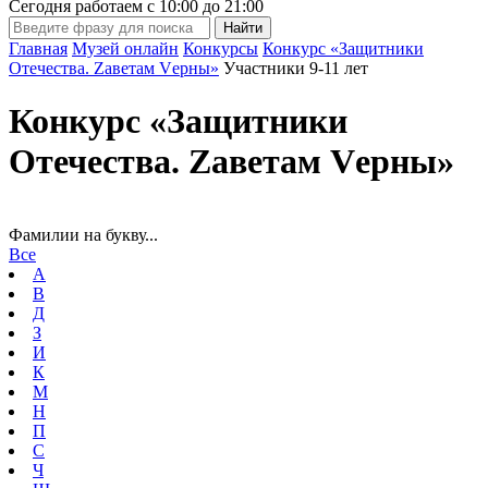
Сегодня работаем с
10:00
до
21:00
Главная
Музей онлайн
Конкурсы
Конкурс «Защитники
Отечества. Zаветам Vерны»
Участники 9-11 лет
Конкурс «Защитники
Отечества. Zаветам Vерны»
Фамилии на букву...
Все
А
В
Д
З
И
К
М
Н
П
С
Ч