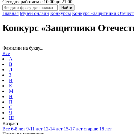
Сегодня работаем с
10:00
до
21:00
Главная
Музей онлайн
Конкурсы
Конкурс «Защитники Отечест
Конкурс «Защитники Отечест
Фамилии на букву...
Все
А
В
Д
З
И
К
М
Н
П
С
Ч
Ш
Возраст
Все
6-8 лет
9-11 лет
12-14 лет
15-17 лет
старше 18 лет