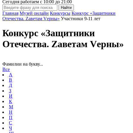
Сегодня работаем с
10:00
до
21:00
Главная
Музей онлайн
Конкурсы
Конкурс «Защитники
Отечества. Zаветам Vерны»
Участники 9-11 лет
Конкурс «Защитники
Отечества. Zаветам Vерны»
Фамилии на букву...
Все
А
В
Д
З
И
К
М
Н
П
С
Ч