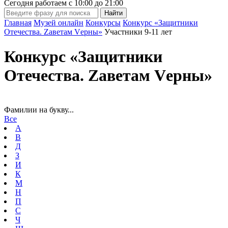
Сегодня работаем с
10:00
до
21:00
Главная
Музей онлайн
Конкурсы
Конкурс «Защитники
Отечества. Zаветам Vерны»
Участники 9-11 лет
Конкурс «Защитники
Отечества. Zаветам Vерны»
Фамилии на букву...
Все
А
В
Д
З
И
К
М
Н
П
С
Ч