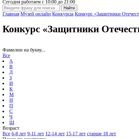
Сегодня работаем с
10:00
до
21:00
Главная
Музей онлайн
Конкурсы
Конкурс «Защитники Отечест
Конкурс «Защитники Отечест
Фамилии на букву...
Все
А
В
Д
З
И
К
М
Н
П
С
Ч
Ш
Возраст
Все
6-8 лет
9-11 лет
12-14 лет
15-17 лет
старше 18 лет