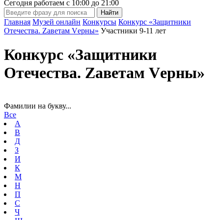
Сегодня работаем с
10:00
до
21:00
Главная
Музей онлайн
Конкурсы
Конкурс «Защитники
Отечества. Zаветам Vерны»
Участники 9-11 лет
Конкурс «Защитники
Отечества. Zаветам Vерны»
Фамилии на букву...
Все
А
В
Д
З
И
К
М
Н
П
С
Ч