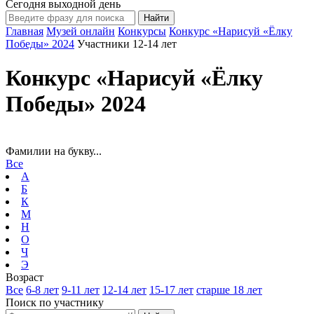
Сегодня выходной день
Главная
Музей онлайн
Конкурсы
Конкурс «Нарисуй «Ёлку
Победы» 2024
Участники 12-14 лет
Конкурс «Нарисуй «Ёлку
Победы» 2024
Фамилии на букву...
Все
А
Б
К
М
Н
О
Ч
Э
Возраст
Все
6-8 лет
9-11 лет
12-14 лет
15-17 лет
старше 18 лет
Поиск по участнику