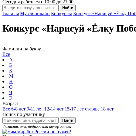
Сегодня работаем с
10:00
до
21:00
Главная
Музей онлайн
Конкурсы
Конкурс «Нарисуй «Ёлку Поб
Конкурс «Нарисуй «Ёлку Поб
Фамилии на букву...
Все
А
Б
К
М
Н
О
Ч
Э
Возраст
Все
6-8 лет
9-11 лет
12-14 лет
15-17 лет
старше 18 лет
Поиск по участнику
Найти
Фамилия, имя, педагог или номер заявки