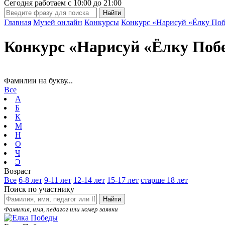
Сегодня работаем с
10:00
до
21:00
Главная
Музей онлайн
Конкурсы
Конкурс «Нарисуй «Ёлку Поб
Конкурс «Нарисуй «Ёлку Поб
Фамилии на букву...
Все
А
Б
К
М
Н
О
Ч
Э
Возраст
Все
6-8 лет
9-11 лет
12-14 лет
15-17 лет
старше 18 лет
Поиск по участнику
Найти
Фамилия, имя, педагог или номер заявки