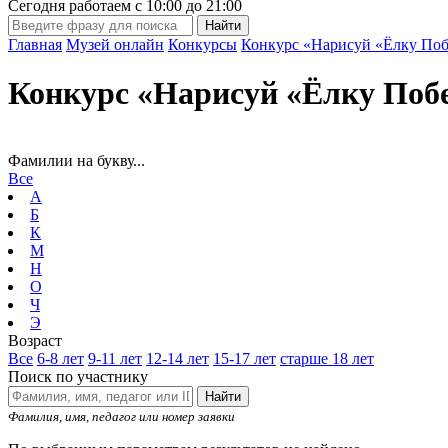
Сегодня работаем с
10:00
до
21:00
Главная
Музей онлайн
Конкурсы
Конкурс «Нарисуй «Ёлку Поб
Конкурс «Нарисуй «Ёлку Поб
Фамилии на букву...
Все
А
Б
К
М
Н
О
Ч
Э
Возраст
Все
6-8 лет
9-11 лет
12-14 лет
15-17 лет
старше 18 лет
Поиск по участнику
Найти
Фамилия, имя, педагог или номер заявки