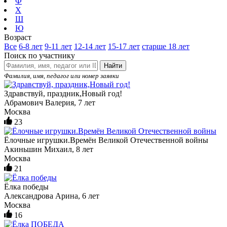
Ф
Х
Ш
Ю
Возраст
Все
6-8 лет
9-11 лет
12-14 лет
15-17 лет
старше 18 лет
Поиск по участнику
Найти
Фамилия, имя, педагог или номер заявки
Здравствуй, праздник,Новый год!
Абрамович Валерия, 7 лет
Москва
23
Ёлочные игрушки.Времён Великой Отечественной войны
Акиньшин Михаил, 8 лет
Москва
21
Ёлка победы
Александрова Арина, 6 лет
Москва
16