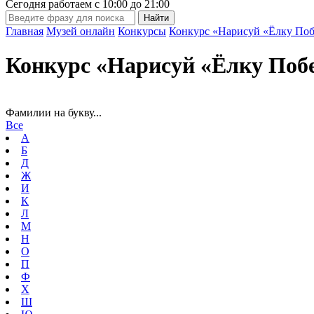
Сегодня работаем с
10:00
до
21:00
Главная
Музей онлайн
Конкурсы
Конкурс «Нарисуй «Ёлку Поб
Конкурс «Нарисуй «Ёлку Поб
Фамилии на букву...
Все
А
Б
Д
Ж
И
К
Л
М
Н
О
П
Ф
Х
Ш