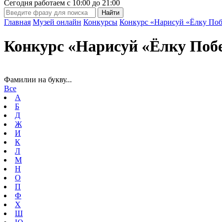
Сегодня работаем с
10:00
до
21:00
Главная
Музей онлайн
Конкурсы
Конкурс «Нарисуй «Ёлку Поб
Конкурс «Нарисуй «Ёлку Поб
Фамилии на букву...
Все
А
Б
Д
Ж
И
К
Л
М
Н
О
П
Ф
Х
Ш