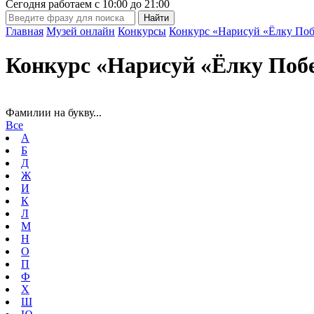
Сегодня работаем с
10:00
до
21:00
Главная
Музей онлайн
Конкурсы
Конкурс «Нарисуй «Ёлку Поб
Конкурс «Нарисуй «Ёлку Поб
Фамилии на букву...
Все
А
Б
Д
Ж
И
К
Л
М
Н
О
П
Ф
Х
Ш