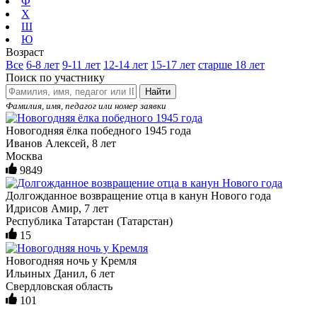
Ф
Х
Ш
Ю
Возраст
Все
6-8 лет
9-11 лет
12-14 лет
15-17 лет
старше 18 лет
Поиск по участнику
Найти
Фамилия, имя, педагог или номер заявки
Новогодняя ёлка победного 1945 года
Иванов Алексей, 8 лет
Москва
9849
Долгожданное возвращение отца в канун Нового года
Идрисов Амир, 7 лет
Республика Татарстан (Татарстан)
15
Новогодняя ночь у Кремля
Ильиных Данил, 6 лет
Свердловская область
101