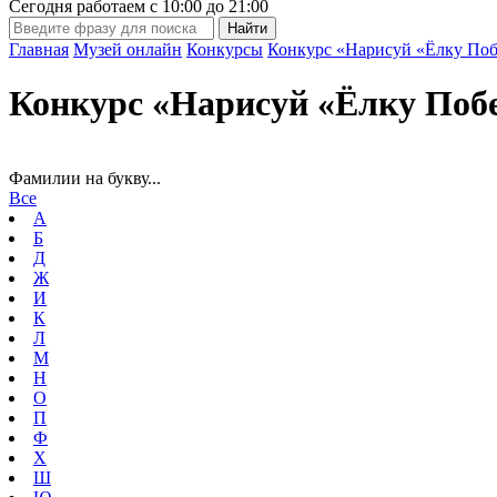
Сегодня работаем с
10:00
до
21:00
Главная
Музей онлайн
Конкурсы
Конкурс «Нарисуй «Ёлку Поб
Конкурс «Нарисуй «Ёлку Поб
Фамилии на букву...
Все
А
Б
Д
Ж
И
К
Л
М
Н
О
П
Ф
Х
Ш