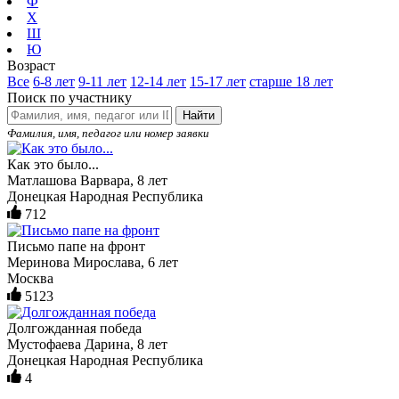
Ф
Х
Ш
Ю
Возраст
Все
6-8 лет
9-11 лет
12-14 лет
15-17 лет
старше 18 лет
Поиск по участнику
Найти
Фамилия, имя, педагог или номер заявки
Как это было...
Матлашова Варвара, 8 лет
Донецкая Народная Республика
712
Письмо папе на фронт
Меринова Мирослава, 6 лет
Москва
5123
Долгожданная победа
Мустофаева Дарина, 8 лет
Донецкая Народная Республика
4