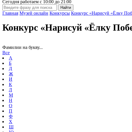
Сегодня работаем с
10:00
до
21:00
Главная
Музей онлайн
Конкурсы
Конкурс «Нарисуй «Ёлку Поб
Конкурс «Нарисуй «Ёлку Поб
Фамилии на букву...
Все
А
Б
Д
Ж
И
К
Л
М
Н
О
П
Ф
Х
Ш