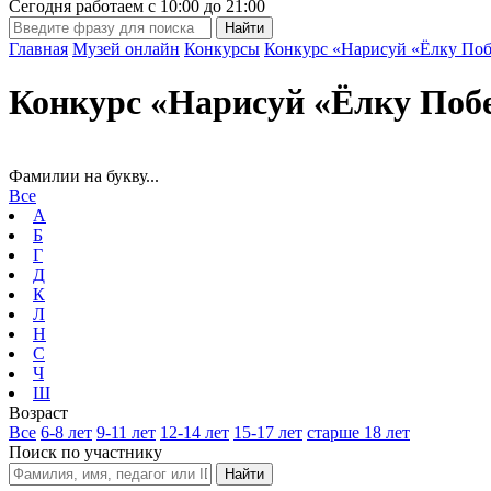
Сегодня работаем с
10:00
до
21:00
Главная
Музей онлайн
Конкурсы
Конкурс «Нарисуй «Ёлку Поб
Конкурс «Нарисуй «Ёлку Поб
Фамилии на букву...
Все
А
Б
Г
Д
К
Л
Н
С
Ч
Ш
Возраст
Все
6-8 лет
9-11 лет
12-14 лет
15-17 лет
старше 18 лет
Поиск по участнику
Найти