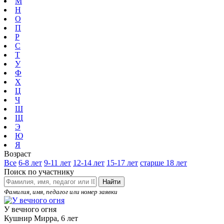
М
Н
О
П
Р
С
Т
У
Ф
Х
Ц
Ч
Ш
Щ
Э
Ю
Я
Возраст
Все
6-8 лет
9-11 лет
12-14 лет
15-17 лет
старше 18 лет
Поиск по участнику
Найти
Фамилия, имя, педагог или номер заявки
У вечного огня
Кушнир Мирра, 6 лет