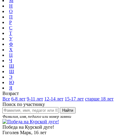
М
Н
О
П
Р
С
Т
У
Ф
Х
Ц
Ч
Ш
Щ
Э
Ю
Я
Возраст
Все
6-8 лет
9-11 лет
12-14 лет
15-17 лет
старше 18 лет
Поиск по участнику
Найти
Фамилия, имя, педагог или номер заявки
Победа на Курской дуге!
Гоголев Марк, 16 лет