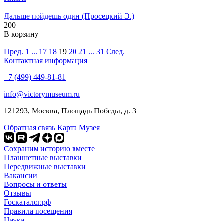
Дальше пойдешь один (Просецкий Э.)
200
В корзину
Пред.
1
...
17
18
19
20
21
...
31
След.
Контактная информация
+7 (499) 449-81-81
info@victorymuseum.ru
121293, Москва, Площадь Победы, д. 3
Обратная связь
Карта Музея
Сохраним историю вместе
Планшетные выставки
Передвижные выставки
Вакансии
Вопросы и ответы
Отзывы
Госкаталог.рф
Правила посещения
Наука