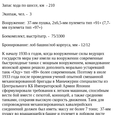
Запас хода по шоссе, км - 210
Экипаж, чел. - 3
Вооружение: 37-мм пушка, 2х6,5-мм пулемета тип «91» (7,7-
мм пулемета тип «97»)
Боекомплект, выстр/патр. - 75/3300
Бронирование: лоб башни/лоб корпуса, мм - 12/12
К началу 1930-х годов, когда вооруженные силы ведущих
государств мира уже имели на вооружении современные
быстроходные танки с мощным вооружением, командование
японской армии решило дополнить морально устаревший
танк «Оцу» тип «89» более современным. Поэтому в июле
1933 года после проведения учений опытной смешанной
механизированной бригады в Маньчжурии специалисты из
Центрального КБ Императорской Армии Японии
сформулировали требования к легким машинам, способным
вести бой вместе с пехотой, конницей, а также средними
танками, сохраняя высокую скорость движения. Танк для
сопровождения механизированных кавалерийских
соединений должен был иметь: массу не более 7 тонн; 37-мм
пушку во вращающейся башне и пулемет в лобовом листе