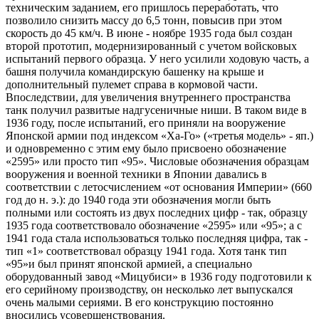
техническим заданием, его пришлось переработать, что
позволило снизить массу до 6,5 тонн, повысив при этом
скорость до 45 км/ч. В июне - ноябре 1935 года был создан
второй прототип, модернизированный с учетом войсковых
испытаний первого образца. У него усилили ходовую часть, а
башня получила командирскую башенку на крыше и
дополнительный пулемет справа в кормовой части.
Впоследствии, для увеличения внутреннего пространства
танк получил развитые надгусеничные ниши. В таком виде в
1936 году, после испытаний, его приняли на вооружение
Японской армии под индексом «Ха-Го» («третья модель» - яп.)
и одновременно с этим ему было присвоено обозначение
«2595» или просто тип «95». Числовые обозначения образцам
вооружения и военной техники в Японии давались в
соответствии с летосчислением «от основания Империи» (660
год до н. э.): до 1940 года эти обозначения могли быть
полными или состоять из двух последних цифр - так, образцу
1935 года соответствовало обозначение «2595» или «95»; а с
1941 года стала использоваться только последняя цифра, так -
тип «1» соответствовал образцу 1941 года. Хотя танк
тип
«95»и был принят японской армией, а специально
оборудованный завод «Мицубиси» в 1936 году подготовили к
его серийному производству, он несколько лет выпускался
очень малыми сериями. В его конструкцию постоянно
вносились усовершенствования.