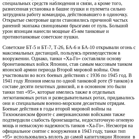
специальных средств наблюдения и связи, а кроме того,
разнесенная установка в башне пушки и пулемета сильно
затрудняла работу командира, действовавшего в одиночку.
Открытые смотровые щели становились причиной частых
ранений экипажа свинцовыми брызгами от пуль. Большой
урон японцам нанесли мощные 45-мм танковые и
противотанковые советские пушки.
Советские БТ-5 и БТ-7, Т-26, БА-6 и БА-10 открывали огонь с
максимальных дистанций, пользуясь преимуществом в
вооружении. Однако, танки «Ха-Го» составляли основу
бронетанковых войск Японии, став самым массовым танком
японской армии периода Второй мировой войны. Они
участвовали во всех боевых действиях с 1936 по 1945 год. В
1941 году Япония имела по одной танковой роте (9 танков) в
составе десяти пехотных дивизий, и в основном это были
танки тип «95», которые имелись также в отдельных
легкотанковых ротах и разведывательных ротах, придавались
они и специальным военно-морским десантным отрядам.
Боевые действия в годы второй мировой войны на
Тихоокеанском фронте с американскими войсками также
подтвердили слабость бронезащиты, недостаточную огневую
мощь и невысокую надежность танков «Ха-Го». Несмотря на
официальное снятие с вооружения в 1943 году, танки тип
«95» использовались вплоть до самой капитуляции Японии в