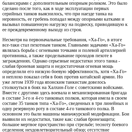
балансирами с дополнительным опорным роликом. Это было
сделано после того, как в ходе эксплуатации первых
серийных танков выяснилось, что при наезде танка на
неровность, ее гребень попадал между опорными катками и
вызывал повышенную нагрузку на подвеску, приводившую к
ее преждевременному выходу из строя.
Несмотря на первоначальные требования, «Ха-Го», в итоге
все-таки стал пехотным танком. Главными задачами «Ха-Го»
являлась борьба с огневыми точками и полевой артиллерией
противника, а также проделывание проходов пехоте в
заграждениях. Однако серьезные недостатки этого танка -
слабая броневая защита и недостаточная огневая мощь
определили его низкую боевую эффективность, хотя «Xa-Го»
и неплохо показал себя в боях против китайской армии. Но
уже летом 1939 года японским танкистам довелось
столкнуться в боях на Халхин-Голе с советскими войсками.
Вместе с другими здесь воевала и механизированная бригада
в составе 3-го и 4-го танковых полков, которая имела в своем
составе 35 танков типа «Ха-Го», сведенных в три линейных и
одну резервную роту в составе 4-го танкового полка. В
основном это были машины маньчжурской модификации. Бои
выявили их недостатки, такие как: слабая бронезащита;
большое мертвое пространство при стрельбе; тесноту боевого
отделения; неудовлетворительный обзор; отсутствие