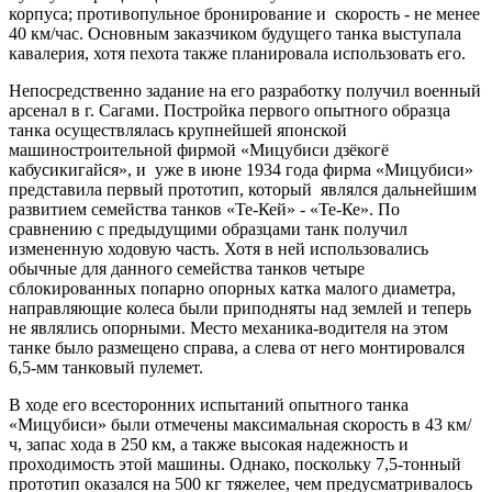
корпуса; противопульное бронирование и скорость - не менее
40 км/час. Основным заказчиком будущего танка выступала
кавалерия, хотя пехота также планировала использовать его.
Непосредственно задание на его разработку получил военный
арсенал в г. Сагами. Постройка первого опытного образца
танка осуществлялась крупнейшей японской
машиностроительной фирмой «Мицубиси дзёкогё
кабусикигайся», и уже в июне 1934 года фирма «Мицубиси»
представила первый прототип, который являлся дальнейшим
развитием семейства танков «Те-Кей» - «Те-Ке». По
сравнению с предыдущими образцами танк получил
измененную ходовую часть. Хотя в ней использовались
обычные для данного семейства танков четыре
сблокированных попарно опорных катка малого диаметра,
направляющие колеса были приподняты над землей и теперь
не являлись опорными. Место механика-водителя на этом
танке было размещено справа, а слева от него монтировался
6,5-мм танковый пулемет.
В ходе его всесторонних испытаний опытного танка
«Мицубиси» были отмечены максимальная скорость в 43 км/
ч, запас хода в 250 км, а также высокая надежность и
проходимость этой машины. Однако, поскольку 7,5-тонный
прототип оказался на 500 кг тяжелее, чем предусматривалось