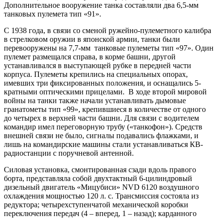
Дополнительное вооружение танка составляли два 6,5-мм
танковых пулемета тип «91».
С 1938 года, в связи со сменой ружейно-пулеметного калибра
в стрелковом оружии в японской армии, танки были
перевооружены на 7,7-мм танковые пулеметы тип «97». Один
пулемет размещался справа, в корме башни, другой
устанавливался в выступающей рубке в передней части
корпуса. Пулеметы крепились на специальных опорах,
имевших три фиксированных положения, и оснащались 5-
кратными оптическими прицелами. В ходе второй мировой
войны на танки также начали устанавливать дымовые
гранатометы тип «99», крепившиеся в количестве от одного
до четырех в верхней части башни. Для связи с водителем
командир имел переговорную трубу («танкофон»). Средств
внешней связи не было, сигналы подавались флажками, и
лишь на командирские машины стали устанавливаться КВ-
радиостанции с поручневой антенной.
Силовая установка, смонтированная сзади вдоль правого
борта, представляла собой двухтактный 6-цилиндровый
дизельный двигатель «Мицубиси» NVD 6120 воздушного
охлаждения мощностью 120 л. с. Трансмиссия состояла из
редуктора; четырехступенчатой механической коробки
переключения передач (4 – вперед, 1 – назад); карданного