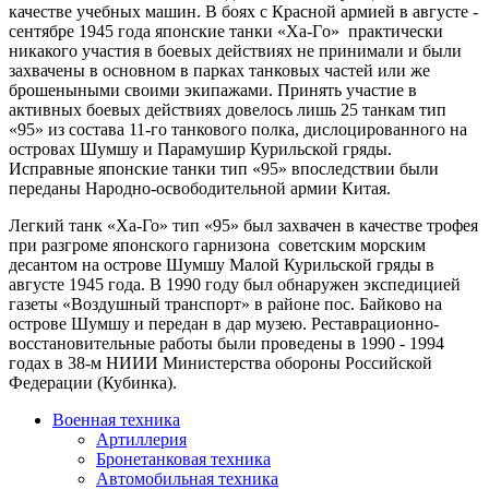
качестве учебных машин. В боях с Красной армией в августе -
сентябре 1945 года японские танки «Ха-Гo» практически
никакого участия в боевых действиях не принимали и были
захвачены в основном в парках танковых частей или же
брошеныными своими экипажами. Принять участие в
активных боевых действиях довелось лишь 25 танкам тип
«95» из состава 11-го танкового полка, дислоцированного на
островах Шумшу и Парамушир Курильской гряды.
Исправные японские танки тип «95» впоследствии были
переданы Народно-освободительной армии Китая.
Легкий танк «Ха-Го» тип «95» был захвачен в качестве трофея
при разгроме японского гарнизона советским морским
десантом на острове Шумшу Малой Курильской гряды в
августе 1945 года. В 1990 году был обнаружен экспедицией
газеты «Воздушный транспорт» в районе пос. Байково на
острове Шумшу и передан в дар музею. Реставрационно-
восстановительные работы были проведены в 1990 - 1994
годах в 38-м НИИИ Министерства обороны Российской
Федерации (Кубинка).
Военная техника
Артиллерия
Бронетанковая техника
Автомобильная техника