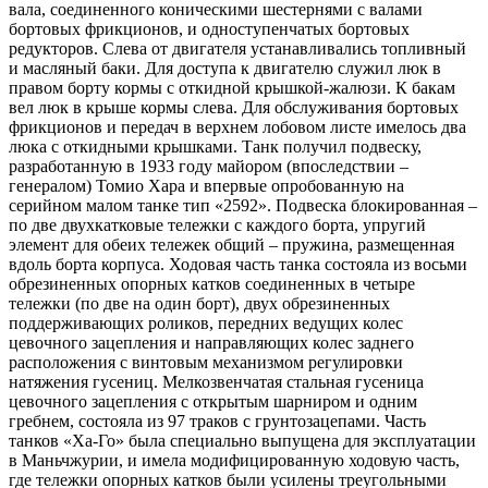
вала, соединенного коническими шестернями с валами
бортовых фрикционов, и одноступенчатых бортовых
редукторов. Слева от двигателя устанавливались топливный
и масляный баки. Для доступа к двигателю служил люк в
правом борту кормы с откидной крышкой-жалюзи. К бакам
вел люк в крыше кормы слева. Для обслуживания бортовых
фрикционов и передач в верхнем лобовом листе имелось два
люка с откидными крышками. Танк получил подвеску,
разработанную в 1933 году майором (впоследствии –
генералом) Томио Хара и впервые опробованную на
серийном малом танке тип «2592». Подвеска блокированная –
по две двухкатковые тележки с каждого борта, упругий
элемент для обеих тележек общий – пружина, размещенная
вдоль борта корпуса. Ходовая часть танка состояла из восьми
обрезиненных опорных катков соединенных в четыре
тележки (по две на один борт), двух обрезиненных
поддерживающих роликов, передних ведущих колес
цевочного зацепления и направляющих колес заднего
расположения с винтовым механизмом регулировки
натяжения гусениц. Мелкозвенчатая стальная гусеница
цевочного зацепления с открытым шарниром и одним
гребнем, состояла из 97 траков с грунтозацепами. Часть
танков «Ха-Го» была специально выпущена для эксплуатации
в Маньчжурии, и имела модифицированную ходовую часть,
где тележки опорных катков были усилены треугольными