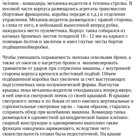
человек - командира, механика-водителя и техника-стрелка. В
носовой части корпуса размещались агрегаты трансмиссии
(бортовые фрикционы, коробка передач и т.д.) и отделение
управления. Механик-водитель размещался с правой стороны,
а слева от него, в небольшой вынесенной вперед рубке,
находилось место пулеметчика. Корпус танка собирался из
катаных броневых листов толщиной 10 - 12 мм на каркасе с
помощью болтов и заклепок и имел гнутые листы бортов
подбашеннойкоробки.
Чтобы уменьшить поражаемость экипажа осколками брони, а
также от ожогов о нагретую броню и минимизировать
травматизм от ударов при сотрясении машины, с внутренней
стороны корпуса крепился асбестовый подбой. Объем
подбашенной коробки был увеличен за счет выступающих
надгусеничных ниш полуконической формы. Выгнутая
крышка люка механика-водителя откидывалась вперед-вверх;
в ней имелся смотровой лючок со своей крышкой. В крышке
смотрового лючка и по бокам от него имелись вертикальные и
горизонтальные смотровые щели – таким образом, старались
сохранить обзор при колебаниях машины. Командир танка
размещался в одноместной цилиндрической башне клепано-
сварной конструкции и одновременно выполнял также
функции наводчика-заряжающего, вследствие чего
скорострельность пушки была недостаточной. На крыше