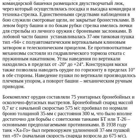
командирской башенки размещался двухстворчатый люк,
через который осуществлялась посадка и высадка командира и
техника-стрелка. Единственными средствами наблюдения в
бою служили смотровые щели, не закрытые бронестеклами. В
левом борту башни и по бокам рубки стрелка имелись лючки
для стрельбы из личного оружия с броневыми заслонками. В
лобовой части башни устанавливалась 37-мм танковая пушка
тип «94» с полуавтоматическим вертикальным клиновым
затвором и телескопическим прицелом. Ее противооткатные
механизмы состояли из гидравлического тормоза отката с
пружинным накатником. Углы наведения по вертикали
находились в пределах от -20° до +24°. Конструкция маски
также позволяла наводить орудие по горизонту в пределах 10°
в обе стороны. Наведение пушки по вертикали производилось
плечевым упором, а поворот башни – механическим ручным
приводом.
Боекомплект орудия составляли 75 унитарных бронебойных и
осколочно-фугасных выстрелов. Бронебойный снаряд массой
0,7 кг с начальной скоростью 575 м/с пробивал по нормали
броню толщиной 35-мм с расстояния 300 м, что было вполне
достаточно для борьбы с советскими танками БТ или Т-26 –
основными предполагаемыми противниками. В 1938 году
танк «Ха-Го» был перевооружен удлиненной 37-мм пушкой
тип «97» (начальная скорость снаряда возросла до 675 м/с).