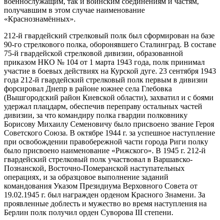
военнослужащим, так и воинским соединениям и частям,
получавшим в этом случае наименование
«Краснознамённых».
212-й гвардейский стрелковый полк был сформирован на базе
90-го стрелкового полка, оборонявшего Сталинград. В составе
75-й гвардейской стрелковой дивизии, образованной
приказом НКО № 104 от 1 марта 1943 года, полк принимал
участие в боевых действиях на Курской дуге. 23 сентября 1943
года 212-й гвардейский стрелковый полк первым в дивизии
форсировал Днепр в районе южнее села Глебовка
(Вышгородский район Киевской области), захватил и с боями
удержал плацдарм, обеспечив переправу остальных частей
дивизии, за что командиру полка гвардии полковнику
Борисову Михаилу Семеновичу было присвоено звание Героя
Советского Союза. В октябре 1944 г. за успешное наступление
при освобождении правобережной части города Риги полку
было присвоено наименование «Рижского». В 1945 г. 212-й
гвардейский стрелковый полк участвовал в Варшавско-
Познанской, Восточно-Померанской наступательных
операциях, и за образцовое выполнение заданий
командования Указом Президиума Верховного Совета от
19.02.1945 г. был награжден орденом Красного Знамени. За
проявленные доблесть и мужество во время наступления на
Берлин полк получил орден Суворова III степени.