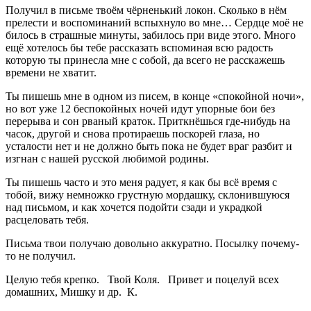
Получил в письме твоём чёрненький локон. Сколько в нём
прелести и воспоминаний вспыхнуло во мне… Сердце моё не
билось в страшные минуты, забилось при виде этого. Много
ещё хотелось бы тебе рассказать вспоминая всю радость
которую ты принесла мне с собой, да всего не расскажешь
времени не хватит.
Ты пишешь мне в одном из писем, в конце «спокойной ночи»,
но вот уже 12 беспокойных ночей идут упорные бои без
перерыва и сон рваный краток. Приткнёшься где-нибудь на
часок, другой и снова протираешь поскорей глаза, но
усталости нет и не должно быть пока не будет враг разбит и
изгнан с нашей русской любимой родины.
Ты пишешь часто и это меня радует, я как бы всё время с
тобой, вижу немножко грустную мордашку, склонившуюся
над письмом, и как хочется подойти сзади и украдкой
расцеловать тебя.
Письма твои получаю довольно аккуратно. Посылку почему-
то не получил.
Целую тебя крепко. Твой Коля. Привет и поцелуй всех
домашних, Мишку и др. К.