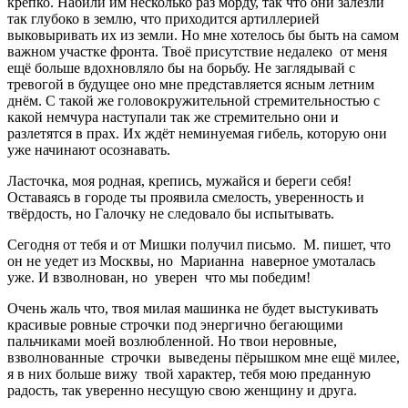
крепко. Набили им несколько раз морду, так что они залезли
так глубоко в землю, что приходится артиллерией
выковыривать их из земли. Но мне хотелось бы быть на самом
важном участке фронта. Твоё присутствие недалеко от меня
ещё больше вдохновляло бы на борьбу. Не заглядывай с
тревогой в будущее оно мне представляется ясным летним
днём. С такой же головокружительной стремительностью с
какой немчура наступали так же стремительно они и
разлетятся в прах. Их ждёт неминуемая гибель, которую они
уже начинают осознавать.
Ласточка, моя родная, крепись, мужайся и береги себя!
Оставаясь в городе ты проявила смелость, уверенность и
твёрдость, но Галочку не следовало бы испытывать.
Сегодня от тебя и от Мишки получил письмо. М. пишет, что
он не уедет из Москвы, но Марианна наверное умоталась
уже. И взволнован, но уверен что мы победим!
Очень жаль что, твоя милая машинка не будет выстукивать
красивые ровные строчки под энергично бегающими
пальчиками моей возлюбленной. Но твои неровные,
взволнованные строчки выведены пёрышком мне ещё милее,
я в них больше вижу твой характер, тебя мою преданную
радость, так уверенно несущую свою женщину и друга.